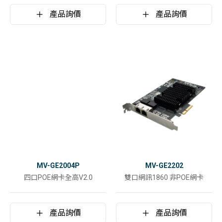
產品詢價
產品詢價
MV-GE2004P
MV-GE2202
四口POE網卡全高V2.0
雙口網訊1860 非POE網卡
產品詢價
產品詢價