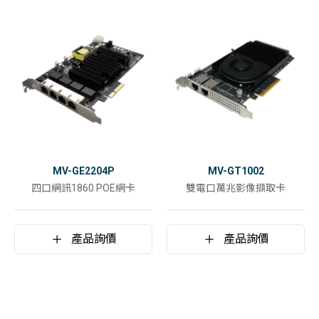
MV-GE2204P
MV-GT1002
四口網訊1860 POE網卡
雙電口萬兆影像擷取卡
產品詢價
產品詢價