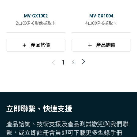
MV-GX1002
MV-GX1004
2口CXP-6影像擷取卡
4口CXP-6擷取卡
產品詢價
產品詢價
1
2
立即聯繫、快速支援
產品諮詢、技術支援及產品測試歡迎與我們聯
繫，或立即註冊會員即可下載更多型錄手冊