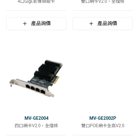
4口GigE影像擷取卡
雙口網卡V2.0，全擋條
產品詢價
產品詢價
MV-GE2004
MV-GE2002P
四口網卡V2.0，全擋條
雙口POE網卡全高V2.0