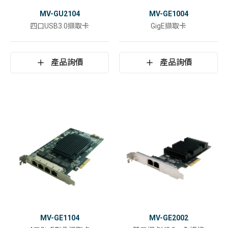
MV-GU2104
MV-GE1004
四口USB3.0擷取卡
GigE擷取卡
產品詢價
產品詢價
MV-GE1104
MV-GE2002