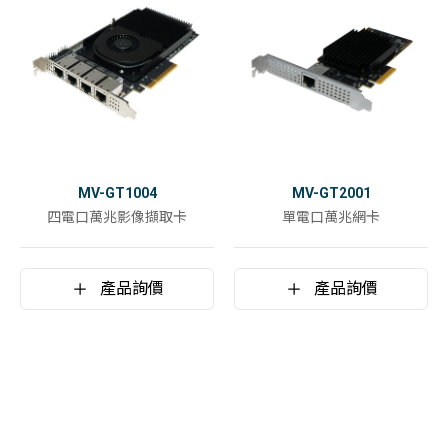
MV-GT1004
MV-GT2001
四電口萬兆影像擷取卡
單電口萬兆網卡
產品詢價
產品詢價