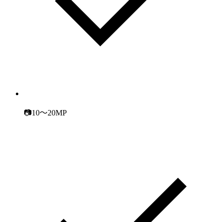
📷10～20MP