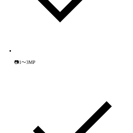
📷1～3MP