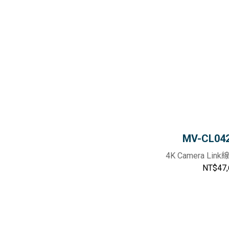
MV-CL04
4K Camera L
NT$47,