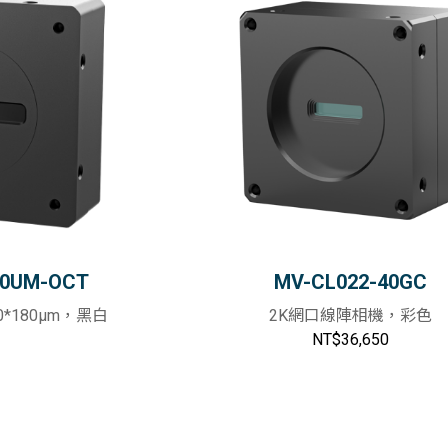
擷取卡
量測系統
2.5D視覺檢測系統
智能視覺系統
線纜
60UM-OCT
MV-CL022-40GC
10*180μm，黑白
2K網口線陣相機，彩色
NT$36,650
加入購