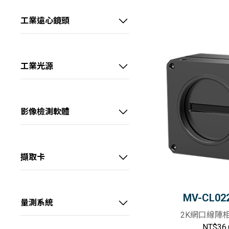
1/1.8" 5MP M12鏡頭
工業遠心鏡頭
1/1.8" 6MP FA鏡頭
視清 – 1/1.8" 高性能遠心鏡頭
1/1.8" 10MP FA鏡頭
視清 – 2/3" 高性能遠心鏡頭
工業光源
2/3" 5MP FA鏡頭
視清 – 1.1" 高性能遠心鏡頭
光源客製區
2/3" 8MP FA鏡頭
視清 – 大畫素高性能遠心鏡頭
點光源
影像檢測軟體
1.1" 12MP FA鏡頭 (KF)
視清 – 大畫素高精度遠心鏡頭
集射光源
VisionMaster
1.1" 12MP FA鏡頭(KF-E)
視清 – 特殊鏡頭
條形光源
擷取卡
1.2" 25MP FA鏡頭
線光源
USB3.0介面擷取卡
1.2" 25MP 抗振FA鏡頭
四面可調光源
GigE介面擷取卡
MV-CL02
量測系統
2K網口線陣
半畫幅 FA鏡頭
方形無影光源
10GigE介面擷取卡
顯微系統
NT$36,