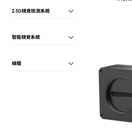
大靶面 FA鏡頭
底部背光源
Camera Link介面擷取卡
2.5D視覺檢測系統
外置同軸光源
CoaXPress介面擷取卡
線陣2.5D視覺偵測系統
環形無影光源
X over Fiber介面擷取卡
智能視覺系統
環形光源
智能視覺處理卡
球積分光源
智能視覺控制器
線纜
三色碗光源
電源供應器
數字光源控制器
電源I/O線
大功率光纖冷光源
數據線