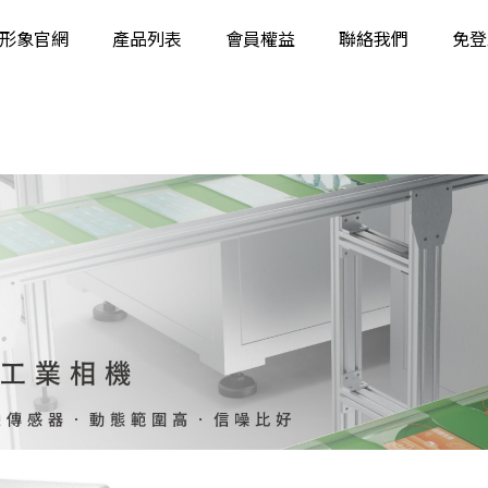
形象官網
產品列表
會員權益
聯絡我們
免登
工業相機
智能相機
固定智能讀碼器
工業手持讀碼器
立體相機
智能視覺系統
工業鏡頭
工業遠心鏡頭
工業光源
影像檢測軟體