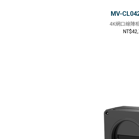
MV-CL04
4K網口線陣
NT$42,