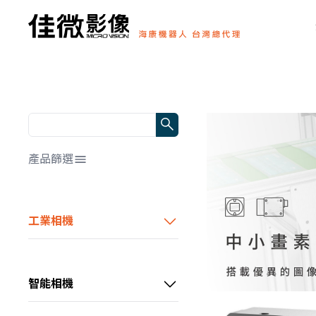
產品篩選
解析度/靶面尺寸
全部
工業相機
幀率/行頻
📷0～1MP
HDMI顯微相機
全部
📷1～3MP
顏色/光源顏色
0～10 fps
中小畫素CS系列工業相機
📷3～10MP
智能相機
全部
10～60 fps
傳輸方式
📷10～20MP
通用型CU系列工業相機
超小型智能相機
📷黑白