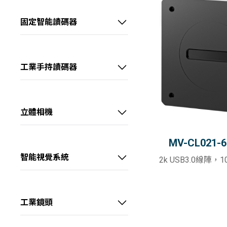
60～100 fps
全部
📷20～40MP
📷彩色
價格範圍
中高畫素CH系列工業相機
中高階系列智能相機
>100 fps
固定智能讀碼器
GigE
📷>40MP
📷近紅外
0~40 kHz
－
線陣型CL系列工業相機
高階系列AI智能相機
超小型AI智能讀碼器
10GigE
📷2～4K
📷短波紅外
40~60 kHz
USB3.0
📷8K
板級型CB系列工業相機
全能型AI智能相機
高性價AI智能讀碼器
📷長波紅外
查詢
＞60 kHz
工業手持讀碼器
Camera Link
📷>8K
💡紅光
長波紅外CI系列工業相機
高階大畫素AI智能讀碼器
超耐用型工業手持讀碼器
CoaXPress
1/1.8"
重設
💡綠光
超高速XoF系列工業相機
X Over Fiber
2/3"
高階物流AI智能讀碼器
耐用型工業手持讀碼器
💡藍光
立體相機
1.1"
💡白光
三代CT系列工業相機
線陣型物流AI讀碼器
通用型工業手持讀碼器
3D雷射輪廓傳感器
1.2"
MV-CL021-
💡黃光
IDS物流讀碼器
緊湊型工業手持讀碼器
雷射振鏡立體相機
Full Frame (35mm)
智能視覺系統
💡紅外光
2k USB3.0線陣，
大畫素
RGB-D智慧立體相機
💡紫外光
線雷射立體相機
工業鏡頭
視清 – FA鏡頭