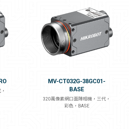
RO
MV-CT032G-38GC01-
BASE
代，
320萬像素網口面陣相機，三代，
彩色，BASE