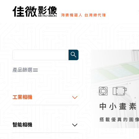
產品篩選
解析度/靶面尺寸
全部
工業相機
幀率/行頻
📷0～1MP
HDMI顯微相機
全部
📷1～3MP
顏色/光源顏色
0～10 fps
中小畫素CS系列工業相機
📷3～10MP
智能相機
全部
10～60 fps
傳輸方式
📷10～20MP
通用型CU系列工業相機
超小型智能相機
📷黑白