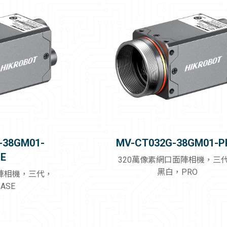
擷取卡
量測系統
2.5D視覺檢測系統
智能視覺系統
線纜
-38GM01-
MV-CT032G-38GM01-P
E
320萬像素網口面陣相機，三
黑白，PRO
面陣相機，三代，
ASE