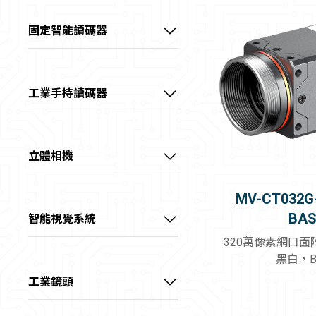
60～100 fps
全部
📷20～40MP
📷彩色
價格範圍
中高畫素CH系列工業相機
中高階系列智能相機
>100 fps
固定智能讀碼器
GigE
📷>40MP
📷近紅外
0~40 kHz
－
線陣型CL系列工業相機
高階系列AI智能相機
超小型AI智能讀碼器
10GigE
📷2～4K
📷短波紅外
40~60 kHz
USB3.0
📷8K
板級型CB系列工業相機
全能型AI智能相機
高性價AI智能讀碼器
📷長波紅外
查詢
＞60 kHz
工業手持讀碼器
Camera Link
📷>8K
💡紅光
長波紅外CI系列工業相機
高階大畫素AI智能讀碼器
超耐用型工業手持讀碼器
CoaXPress
1/1.8"
重設
💡綠光
超高速XoF系列工業相機
X Over Fiber
2/3"
高階物流AI智能讀碼器
耐用型工業手持讀碼器
💡藍光
立體相機
1.1"
💡白光
三代CT系列工業相機
線陣型物流AI讀碼器
通用型工業手持讀碼器
3D雷射輪廓傳感器
1.2"
MV-CT032G
💡黃光
IDS物流讀碼器
緊湊型工業手持讀碼器
雷射振鏡立體相機
Full Frame (35mm)
BAS
智能視覺系統
💡紅外光
大畫素
RGB-D智慧立體相機
320萬像素網口
💡紫外光
黑白，B
線雷射立體相機
工業鏡頭
視清 – FA鏡頭