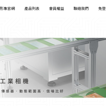
形象官網
產品列表
會員權益
聯絡我們
免登
工業相機
智能相機
固定智能讀碼器
工業手持讀碼器
立體相機
智能視覺系統
工業鏡頭
工業遠心鏡頭
工業光源
影像檢測軟體