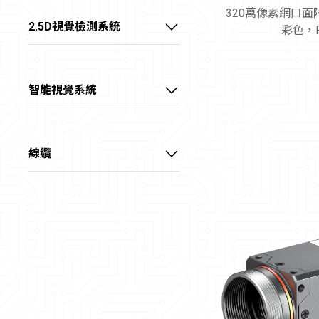
320萬像素網口
大靶面 FA鏡頭
底部背光源
Camera Link介面擷取卡
2.5D視覺檢測系統
彩色，
外置同軸光源
CoaXPress介面擷取卡
線陣2.5D視覺偵測系統
環形無影光源
X over Fiber介面擷取卡
智能視覺系統
環形光源
智能視覺處理卡
球積分光源
智能視覺控制器
線纜
三色碗光源
電源供應器
數字光源控制器
電源I/O線
大功率光纖冷光源
數據線