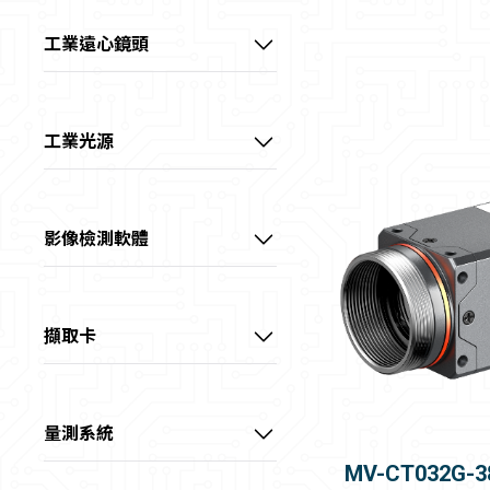
1/1.8" 5MP M12鏡頭
工業遠心鏡頭
1/1.8" 6MP FA鏡頭
視清 – 1/1.8" 高性能遠心鏡頭
1/1.8" 10MP FA鏡頭
視清 – 2/3" 高性能遠心鏡頭
工業光源
2/3" 5MP FA鏡頭
視清 – 1.1" 高性能遠心鏡頭
光源客製區
2/3" 8MP FA鏡頭
視清 – 大畫素高性能遠心鏡頭
點光源
影像檢測軟體
1.1" 12MP FA鏡頭 (KF)
視清 – 大畫素高精度遠心鏡頭
集射光源
VisionMaster
1.1" 12MP FA鏡頭(KF-E)
視清 – 特殊鏡頭
條形光源
擷取卡
1.2" 25MP FA鏡頭
線光源
USB3.0介面擷取卡
1.2" 25MP 抗振FA鏡頭
四面可調光源
GigE介面擷取卡
量測系統
半畫幅 FA鏡頭
方形無影光源
10GigE介面擷取卡
顯微系統
MV-CT032G-3