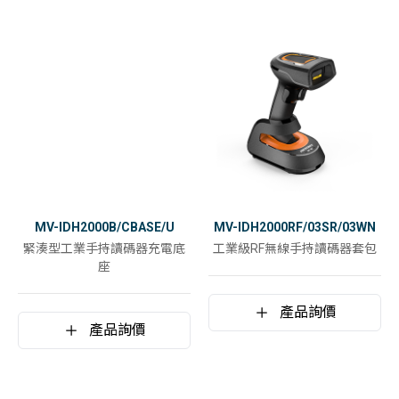
MV-IDH2000B/CBASE/U
MV-IDH2000RF/03SR/03WN
緊湊型工業手持讀碼器充電底
工業級RF無線手持讀碼器套包
座
產品詢價
產品詢價