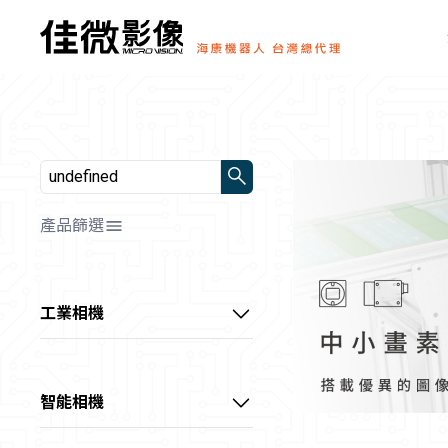
產品篩選
解析度/靶面尺寸
全部
工業相機
幀率/行頻
📷0～1MP
HDMI顯微相機
全部
📷1～3MP
顏色/光源顏色
0～10 fps
中小畫素CS系列工業相機
📷3～10MP
智能相機
全部
10～60 fps
傳輸方式
📷10～20MP
通用型CU系列工業相機
超小型智能相機
📷黑白