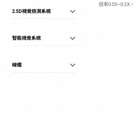
倍率0.05~0.2
大靶面 FA鏡頭
底部背光源
Camera Link介面擷取卡
2.5D視覺檢測系統
外置同軸光源
CoaXPress介面擷取卡
線陣2.5D視覺偵測系統
環形無影光源
X over Fiber介面擷取卡
智能視覺系統
環形光源
智能視覺處理卡
球積分光源
智能視覺控制器
線纜
三色碗光源
電源供應器
數字光源控制器
電源I/O線
大功率光纖冷光源
數據線