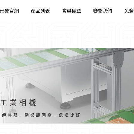
形象官網
產品列表
會員權益
聯絡我們
免登
工業相機
智能相機
固定智能讀碼器
工業手持讀碼器
立體相機
智能視覺系統
工業鏡頭
工業遠心鏡頭
工業光源
影像檢測軟體