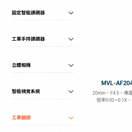
60～100 fps
全部
📷20～40MP
📷彩色
價格範圍
中高畫素CH系列工業相機
中高階系列智能相機
>100 fps
固定智能讀碼器
GigE
📷>40MP
📷近紅外
0~40 kHz
－
線陣型CL系列工業相機
高階系列AI智能相機
超小型AI智能讀碼器
10GigE
📷2～4K
📷短波紅外
40~60 kHz
USB3.0
📷8K
板級型CB系列工業相機
全能型AI智能相機
高性價AI智能讀碼器
📷長波紅外
查詢
＞60 kHz
工業手持讀碼器
Camera Link
📷>8K
💡紅光
長波紅外CI系列工業相機
高階大畫素AI智能讀碼器
超耐用型工業手持讀碼器
CoaXPress
1/1.8"
重設
💡綠光
超高速XoF系列工業相機
X Over Fiber
2/3"
高階物流AI智能讀碼器
耐用型工業手持讀碼器
💡藍光
立體相機
1.1"
💡白光
三代CT系列工業相機
線陣型物流AI讀碼器
通用型工業手持讀碼器
3D雷射輪廓傳感器
1.2"
MVL-AF20
💡黃光
IDS物流讀碼器
緊湊型工業手持讀碼器
雷射振鏡立體相機
Full Frame (35mm)
智能視覺系統
💡紅外光
20mm，F4.5，像
大畫素
倍率0.02~0.1
RGB-D智慧立體相機
💡紫外光
線雷射立體相機
工業鏡頭
視清 – FA鏡頭