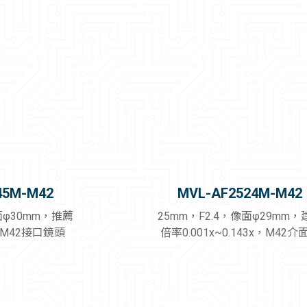
擷取卡
量測系統
2.5D視覺檢測系統
智能視覺系統
線纜
45M-M42
MVL-AF2524M-M42
面φ30mm，推薦
25mm，F2.4，像面φ29mm，
X，M42接口鏡頭
倍率0.001x~0.143x，M42介
頭