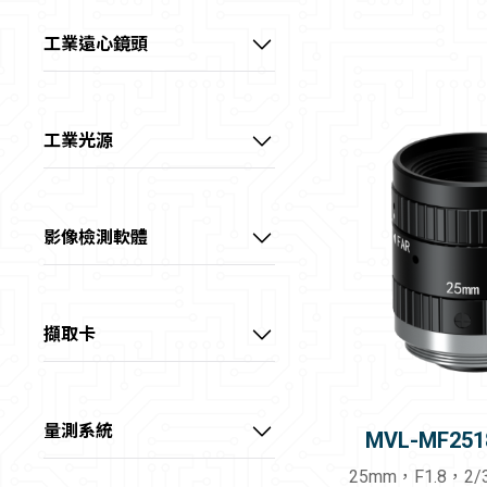
1/1.8" 5MP M12鏡頭
工業遠心鏡頭
1/1.8" 6MP FA鏡頭
視清 – 1/1.8" 高性能遠心鏡頭
1/1.8" 10MP FA鏡頭
視清 – 2/3" 高性能遠心鏡頭
工業光源
2/3" 5MP FA鏡頭
視清 – 1.1" 高性能遠心鏡頭
光源客製區
2/3" 8MP FA鏡頭
視清 – 大畫素高性能遠心鏡頭
點光源
影像檢測軟體
1.1" 12MP FA鏡頭 (KF)
視清 – 大畫素高精度遠心鏡頭
集射光源
VisionMaster
1.1" 12MP FA鏡頭(KF-E)
視清 – 特殊鏡頭
條形光源
擷取卡
1.2" 25MP FA鏡頭
線光源
USB3.0介面擷取卡
1.2" 25MP 抗振FA鏡頭
四面可調光源
GigE介面擷取卡
量測系統
MVL-MF251
半畫幅 FA鏡頭
方形無影光源
10GigE介面擷取卡
顯微系統
25mm，F1.8，2