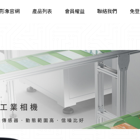
形象官網
產品列表
會員權益
聯絡我們
免登
工業相機
智能相機
固定智能讀碼器
工業手持讀碼器
立體相機
智能視覺系統
工業鏡頭
工業遠心鏡頭
工業光源
影像檢測軟體