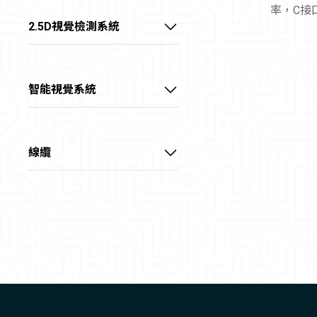
率，C接
大靶面 FA鏡頭
底部背光源
Camera Link介面擷取卡
2.5D視覺檢測系統
外置同軸光源
CoaXPress介面擷取卡
線陣2.5D視覺偵測系統
環形無影光源
X over Fiber介面擷取卡
智能視覺系統
環形光源
智能視覺處理卡
球積分光源
智能視覺控制器
線纜
三色碗光源
電源供應器
數字光源控制器
電源I/O線
大功率光纖冷光源
數據線