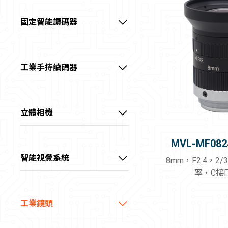
60～100 fps
全部
📷20～40MP
📷彩色
價格範圍
中高畫素CH系列工業相機
中高階系列智能相機
>100 fps
固定智能讀碼器
GigE
📷>40MP
📷近紅外
0~40 kHz
－
線陣型CL系列工業相機
高階系列AI智能相機
超小型AI智能讀碼器
10GigE
📷2～4K
📷短波紅外
40~60 kHz
USB3.0
📷8K
板級型CB系列工業相機
全能型AI智能相機
高性價AI智能讀碼器
📷長波紅外
查詢
＞60 kHz
工業手持讀碼器
Camera Link
📷>8K
💡紅光
長波紅外CI系列工業相機
高階大畫素AI智能讀碼器
超耐用型工業手持讀碼器
CoaXPress
1/1.8"
重設
💡綠光
超高速XoF系列工業相機
X Over Fiber
2/3"
高階物流AI智能讀碼器
耐用型工業手持讀碼器
💡藍光
立體相機
1.1"
💡白光
三代CT系列工業相機
線陣型物流AI讀碼器
通用型工業手持讀碼器
3D雷射輪廓傳感器
1.2"
MVL-MF082
💡黃光
IDS物流讀碼器
緊湊型工業手持讀碼器
雷射振鏡立體相機
Full Frame (35mm)
智能視覺系統
💡紅外光
8mm，F2.4，2/
大畫素
率，C接
RGB-D智慧立體相機
💡紫外光
線雷射立體相機
工業鏡頭
視清 – FA鏡頭