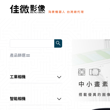
產品篩選
解析度/靶面尺寸
全部
工業相機
幀率/行頻
📷0～1MP
HDMI顯微相機
全部
📷1～3MP
顏色/光源顏色
0～10 fps
中小畫素CS系列工業相機
📷3～10MP
智能相機
全部
10～60 fps
傳輸方式
📷10～20MP
通用型CU系列工業相機
超小型智能相機
📷黑白