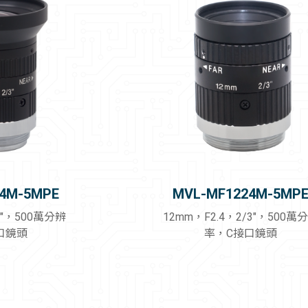
擷取卡
量測系統
2.5D視覺檢測系統
智能視覺系統
線纜
4M-5MPE
MVL-MF1224M-5MP
3"，500萬分辨
12mm，F2.4，2/3"，500萬
口鏡頭
率，C接口鏡頭