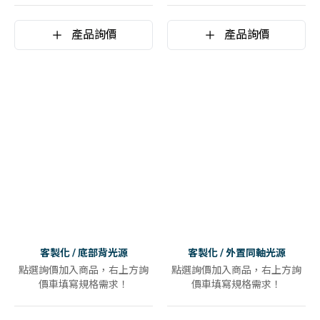
產品詢價
產品詢價
客製化 / 底部背光源
客製化 / 外置同軸光源
點選詢價加入商品，右上方詢
點選詢價加入商品，右上方詢
價車填寫規格需求！
價車填寫規格需求！