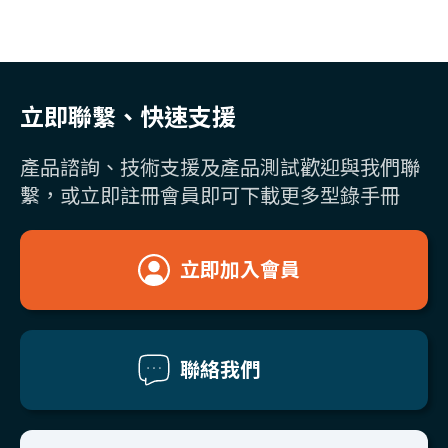
立即聯繫、快速支援
產品諮詢、技術支援及產品測試歡迎與我們聯
繫，或立即註冊會員即可下載更多型錄手冊
立即加入會員
聯絡我們